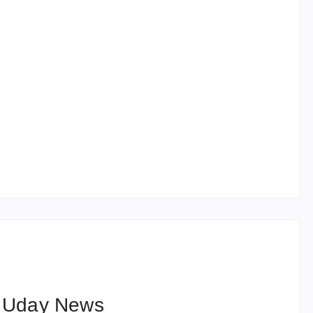
हरियाणा पुलिस भर्ती 2026: 5500 पद, दौड़ में चिप
सिस्टम, 20 मई से PST
 Uday News