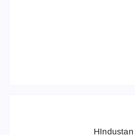
Operation Sindoor Anniversay: पीएम मोदी बोले-
आतंकवाद को भारतीय सेना ने दिया करारा जवाब
HIndustan