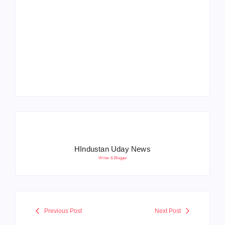
Operation Sindoor
Anniversay: पीएम मोदी
हरियाणा पुलिस भर्ती 2026:
बोले- आतंकवाद को भारतीय
5500 पद, दौड़ में चिप
सेना ने दिया करारा जवाब
सिस्टम, 20 मई से PST
HIndustan Uday News
Writer & Blogger
Previous Post
Next Post