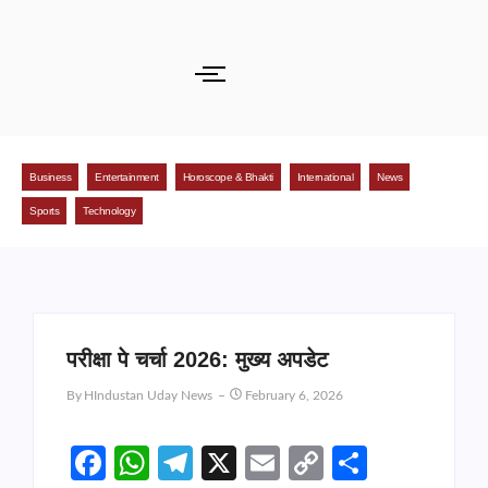
Business
Entertainment
Horoscope & Bhakti
International
News
Sports
Technology
परीक्षा पे चर्चा 2026: मुख्य अपडेट
By
HIndustan Uday News
February 6, 2026
Facebook
WhatsApp
Telegram
X
Email
Copy
Share