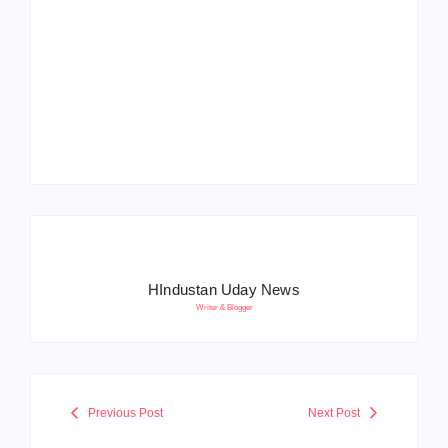
Operation Sindoor
Anniversay: पीएम मोदी
हरियाणा पुलिस भर्ती 2026:
बोले- आतंकवाद को भारतीय
5500 पद, दौड़ में चिप
सेना ने दिया करारा जवाब
सिस्टम, 20 मई से PST
HIndustan Uday News
Writer & Blogger
Previous Post
Next Post