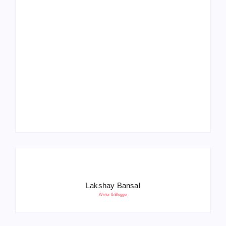
Operation Sindoor
Anniversay: पीएम मोदी
हरियाणा पुलिस भर्ती 2026:
बोले- आतंकवाद को भारतीय
5500 पद, दौड़ में चिप
सेना ने दिया करारा जवाब
सिस्टम, 20 मई से PST
Lakshay Bansal
Writer & Blogger