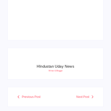
Operation Sindoor
Anniversay: पीएम मोदी
हरियाणा पुलिस भर्ती 2026:
बोले- आतंकवाद को भारतीय
5500 पद, दौड़ में चिप
सेना ने दिया करारा जवाब
सिस्टम, 20 मई से PST
HIndustan Uday News
Writer & Blogger
Previous Post
Next Post