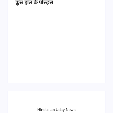
कुछ हाल के पोस्ट्स
Operation Sindoor
Anniversay: पीएम मोदी
हरियाणा पुलिस भर्ती 2026:
बोले- आतंकवाद को भारतीय
5500 पद, दौड़ में चिप
सेना ने दिया करारा जवाब
सिस्टम, 20 मई से PST
HIndustan Uday News