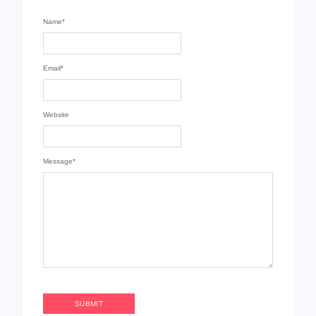
Name
*
Email
*
Website
Message
*