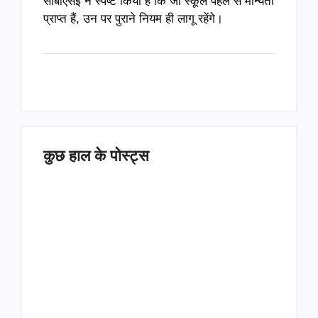
सीबीएसई ने स्पष्ट किया है कि जो स्कूल पहले से मान्यता
प्राप्त हैं, उन पर पुराने नियम ही लागू रहेंगे।
कुछ हाल के पोस्ट्स
Operation Sindoor
Anniversay: पीएम मोदी
हरियाणा पुलिस भर्ती 2026: