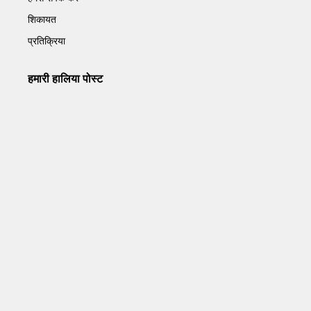
शिकायत
प्रतिक्रिया
हमारी हालिया पोस्ट
Operation Sindoor Anniversay: पीएम मोदी बोले- आतंकवाद को
भारतीय सेना ने दिया करारा जवाब
May 7, 2026