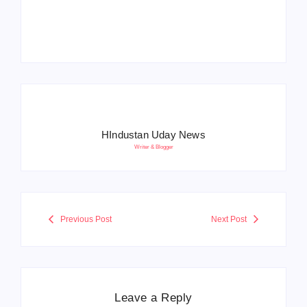
बोले- आतंकवाद को भारतीय
5500 पद, दौड़ में चिप
सेना ने दिया करारा जवाब
सिस्टम, 20 मई से PST
HIndustan Uday News
Writer & Blogger
Previous Post
Next Post
Leave a Reply