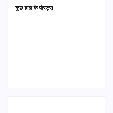
कुछ हाल के पोस्ट्स
Operation Sindoor
Anniversay: पीएम मोदी
हरियाणा पुलिस भर्ती 2026:
बोले- आतंकवाद को भारतीय
5500 पद, दौड़ में चिप
सेना ने दिया करारा जवाब
सिस्टम, 20 मई से PST