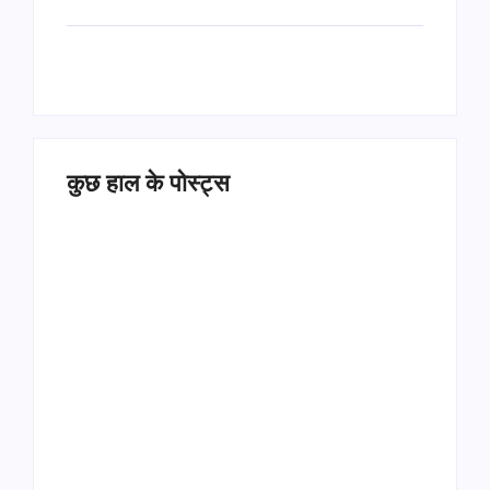
कुछ हाल के पोस्ट्स
Operation Sindoor
Anniversay: पीएम मोदी
हरियाणा पुलिस भर्ती 2026:
बोले- आतंकवाद को भारतीय
5500 पद, दौड़ में चिप
सेना ने दिया करारा जवाब
सिस्टम, 20 मई से PST