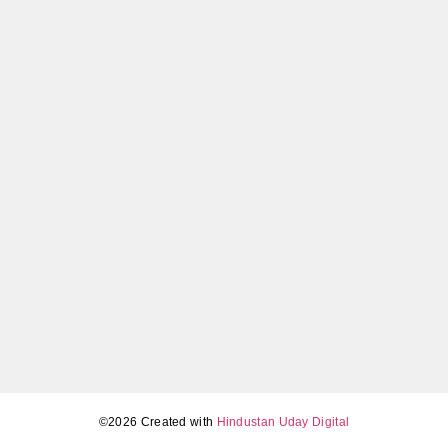
जानिए कब और कैसे मिलेगा सबसे सस्ता मोबाइल
May 5, 2026
Tamil Nadu Assembly election results 2026 LIVE (4 मई,
सुबह 11 बजे): TVK का बड़ा उलटफेर, DMK-AIADMK में कड़ा
मुकाबला
May 4, 2026
©2026 Created with
Hindustan Uday Digital