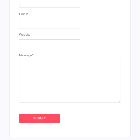
Email
*
Website
Message
*