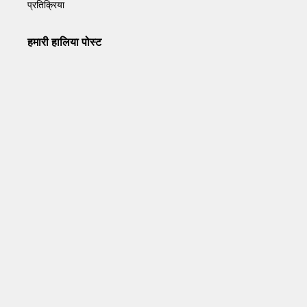
प्रतिक्रिया
हमारी हालिया पोस्ट
Operation Sindoor Anniversay: पीएम मोदी बोले- आतंकवाद को
भारतीय सेना ने दिया करारा जवाब
May 7, 2026