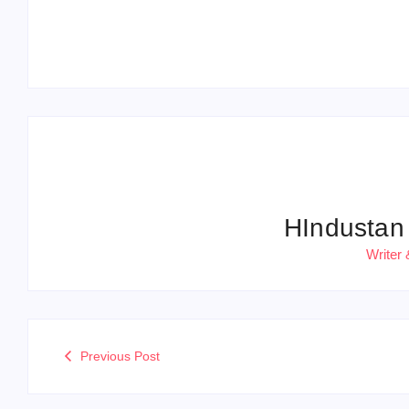
Operation Sindoor Anniversay: पीएम मोदी बोले-
आतंकवाद को भारतीय सेना ने दिया करारा जवाब
HIndustan
Writer 
Previous Post