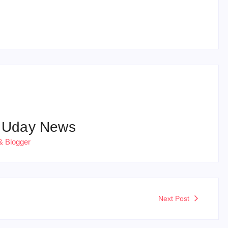
हरियाणा पुलिस भर्ती 2026: 5500 पद, दौड़ में चिप
सिस्टम, 20 मई से PST
 Uday News
& Blogger
Next Post