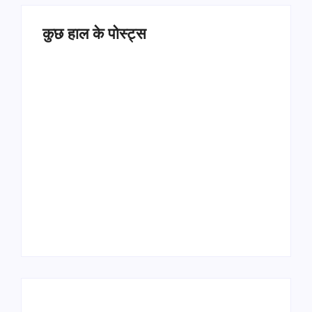
कुछ हाल के पोस्ट्स
Operation Sindoor
Anniversay: पीएम मोदी
हरियाणा पुलिस भर्ती 2026:
बोले- आतंकवाद को भारतीय
5500 पद, दौड़ में चिप
सेना ने दिया करारा जवाब
सिस्टम, 20 मई से PST