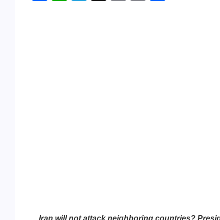
Link
Iran will not attack neighboring countries? Pre