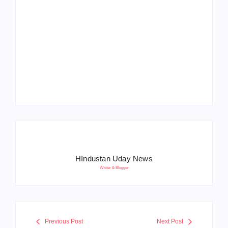
Operation Sindoor
Anniversay: पीएम मोदी
हरियाणा पुलिस भर्ती 2026:
बोले- आतंकवाद को भारतीय
5500 पद, दौड़ में चिप
सेना ने दिया करारा जवाब
सिस्टम, 20 मई से PST
HIndustan Uday News
Writer & Blogger
Previous Post
Next Post