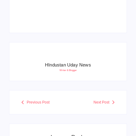
Anniversay: पीएम मोदी
हरियाणा पुलिस भर्ती 2026:
बोले- आतंकवाद को भारतीय
5500 पद, दौड़ में चिप
सेना ने दिया करारा जवाब
सिस्टम, 20 मई से PST
HIndustan Uday News
Writer & Blogger
Previous Post
Next Post