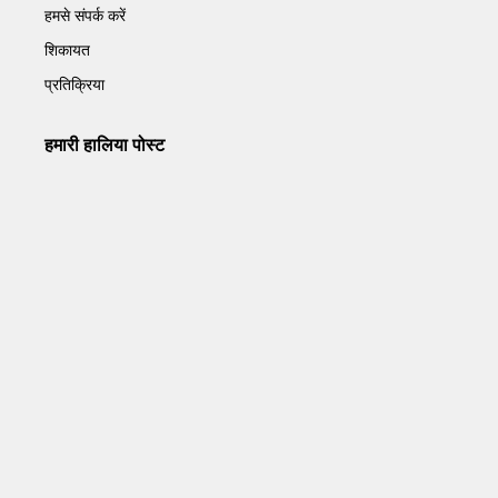
हमसे संपर्क करें
शिकायत
प्रतिक्रिया
हमारी हालिया पोस्ट
Operation Sindoor Anniversay: पीएम मोदी बोले- आतंकवाद को
भारतीय सेना ने दिया करारा जवाब
May 7, 2026