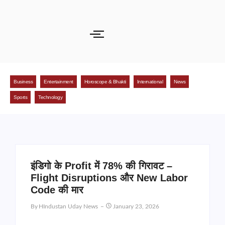
Business
Entertainment
Horoscope & Bhakti
International
News
Sports
Technology
इंडिगो के Profit में 78% की गिरावट –
Flight Disruptions और New Labor
Code की मार
By
HIndustan Uday News
January 23, 2026