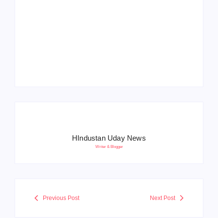
Operation Sindoor
Anniversay: पीएम मोदी
हरियाणा पुलिस भर्ती 2026:
बोले- आतंकवाद को भारतीय
5500 पद, दौड़ में चिप
सेना ने दिया करारा जवाब
सिस्टम, 20 मई से PST
HIndustan Uday News
Writer & Blogger
Previous Post
Next Post