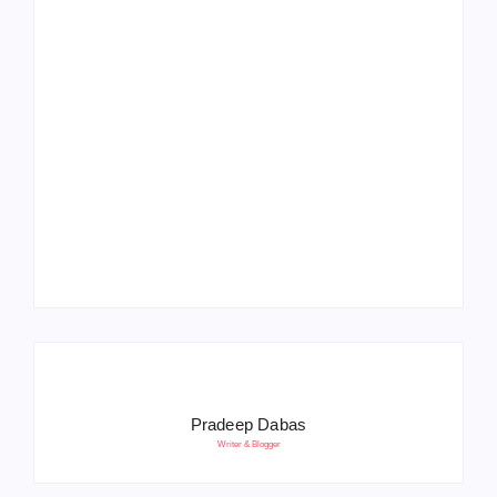
Operation Sindoor
Anniversay: पीएम मोदी
हरियाणा पुलिस भर्ती 2026:
बोले- आतंकवाद को भारतीय
5500 पद, दौड़ में चिप
सेना ने दिया करारा जवाब
सिस्टम, 20 मई से PST
Pradeep Dabas
Writer & Blogger