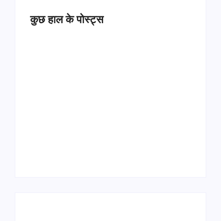
कुछ हाल के पोस्ट्स
Operation Sindoor
Anniversay: पीएम मोदी
हरियाणा पुलिस भर्ती 2026:
बोले- आतंकवाद को भारतीय
5500 पद, दौड़ में चिप
सेना ने दिया करारा जवाब
सिस्टम, 20 मई से PST