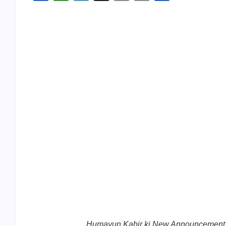
Link
Humayun Kabir ki New Announcement : मुर्श