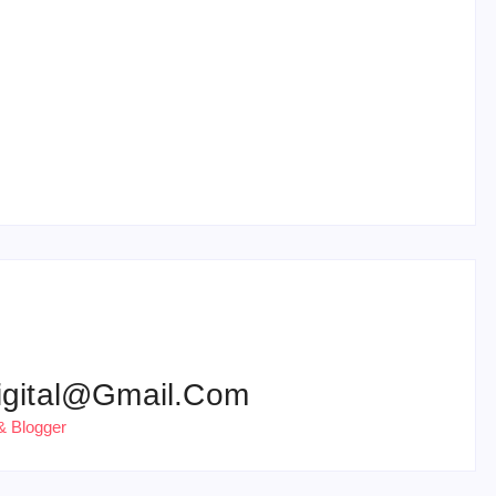
हरियाणा पुलिस भर्ती 2026: 5500 पद, दौड़ में चिप
सिस्टम, 20 मई से PST
igital@gmail.com
& Blogger