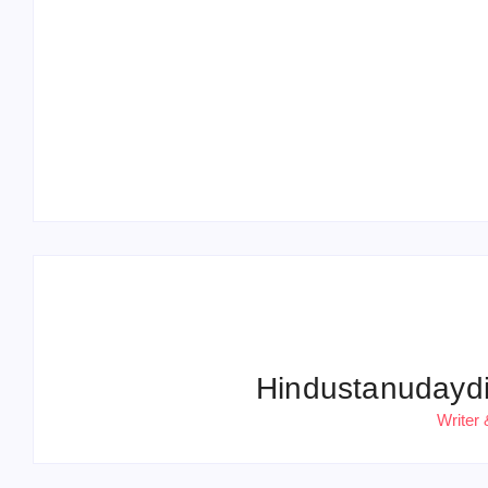
Operation Sindoor Anniversay: पीएम मोदी बोले-
आतंकवाद को भारतीय सेना ने दिया करारा जवाब
Hindustanudayd
Writer 