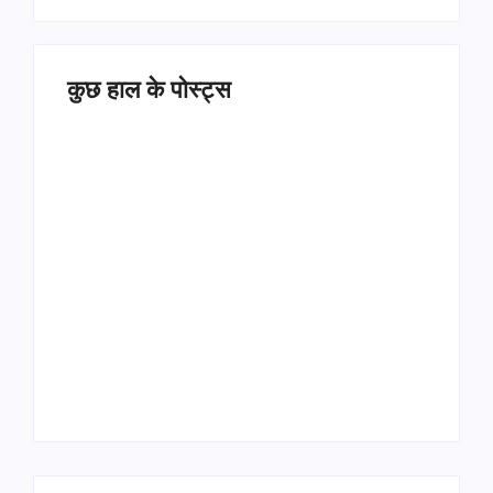
कुछ हाल के पोस्ट्स
Operation Sindoor
Anniversay: पीएम मोदी
हरियाणा पुलिस भर्ती 2026:
बोले- आतंकवाद को भारतीय
5500 पद, दौड़ में चिप
सेना ने दिया करारा जवाब
सिस्टम, 20 मई से PST