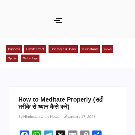
Business
Entertainment
Horoscope & Bhakti
International
News
Sports
Technology
How to Meditate Properly (सही
तरीके से ध्यान कैसे करें)
By
HIndustan Uday News
January 17, 2026