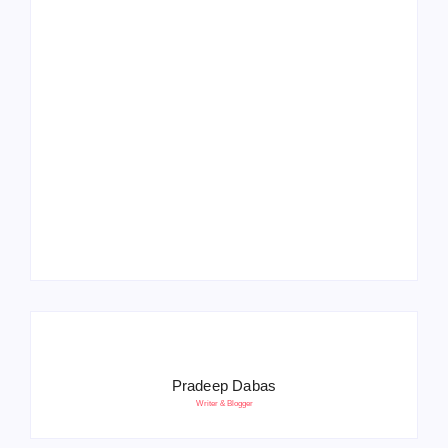
Operation Sindoor
Anniversay: पीएम मोदी
हरियाणा पुलिस भर्ती 2026:
बोले- आतंकवाद को भारतीय
5500 पद, दौड़ में चिप
सेना ने दिया करारा जवाब
सिस्टम, 20 मई से PST
Pradeep Dabas
Writer & Blogger