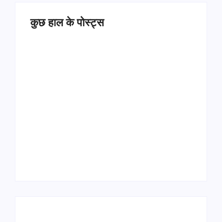
कुछ हाल के पोस्ट्स
Operation Sindoor
Anniversay: पीएम मोदी
हरियाणा पुलिस भर्ती 2026:
बोले- आतंकवाद को भारतीय
5500 पद, दौड़ में चिप
सेना ने दिया करारा जवाब
सिस्टम, 20 मई से PST