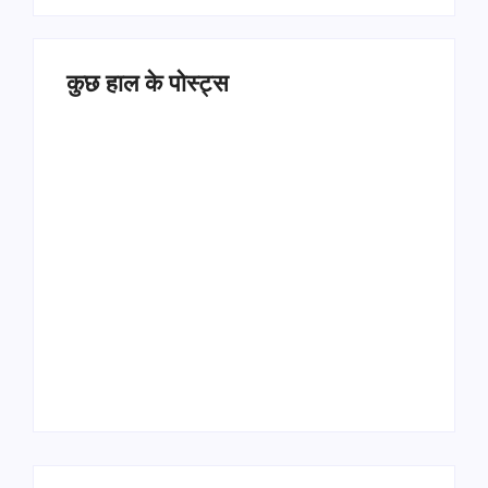
कुछ हाल के पोस्ट्स
Operation Sindoor
Anniversay: पीएम मोदी
हरियाणा पुलिस भर्ती 2026:
बोले- आतंकवाद को भारतीय
5500 पद, दौड़ में चिप
सेना ने दिया करारा जवाब
सिस्टम, 20 मई से PST