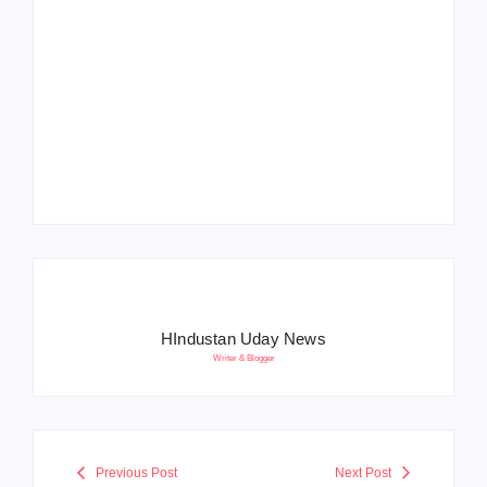
Operation Sindoor
Anniversay: पीएम मोदी
हरियाणा पुलिस भर्ती 2026:
बोले- आतंकवाद को भारतीय
5500 पद, दौड़ में चिप
सेना ने दिया करारा जवाब
सिस्टम, 20 मई से PST
HIndustan Uday News
Writer & Blogger
Previous Post
Next Post