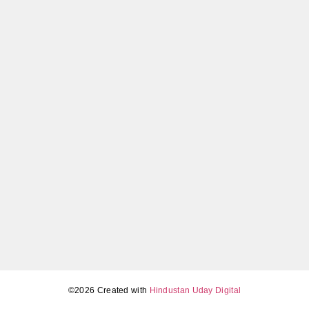
जानिए कब और कैसे मिलेगा सबसे सस्ता मोबाइल
May 5, 2026
Tamil Nadu Assembly election results 2026 LIVE (4 मई,
सुबह 11 बजे): TVK का बड़ा उलटफेर, DMK-AIADMK में कड़ा
मुकाबला
May 4, 2026
©2026 Created with
Hindustan Uday Digital