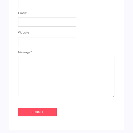
Email
*
Website
Message
*