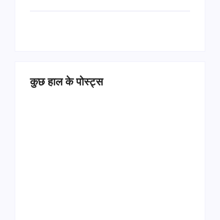
कुछ हाल के पोस्ट्स
Operation Sindoor
Anniversay: पीएम मोदी
हरियाणा पुलिस भर्ती 2026:
बोले- आतंकवाद को भारतीय
5500 पद, दौड़ में चिप
सेना ने दिया करारा जवाब
सिस्टम, 20 मई से PST