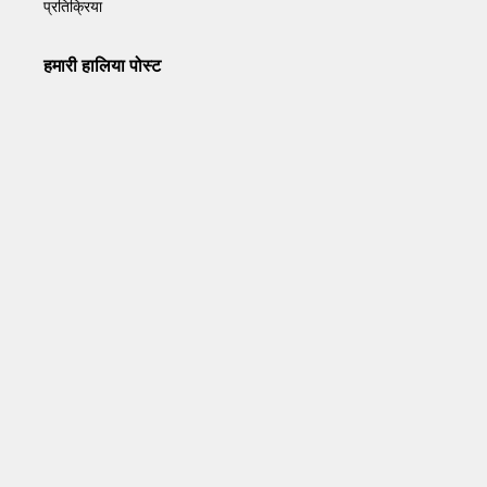
प्रतिक्रिया
हमारी हालिया पोस्ट
Operation Sindoor Anniversay: पीएम मोदी बोले- आतंकवाद को
भारतीय सेना ने दिया करारा जवाब
May 7, 2026