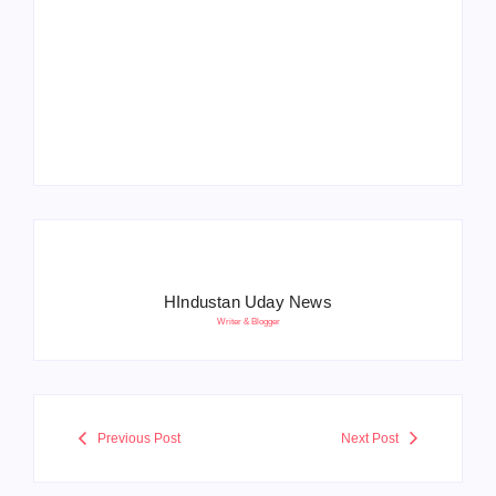
Operation Sindoor
Anniversay: पीएम मोदी
हरियाणा पुलिस भर्ती 2026:
बोले- आतंकवाद को भारतीय
5500 पद, दौड़ में चिप
सेना ने दिया करारा जवाब
सिस्टम, 20 मई से PST
HIndustan Uday News
Writer & Blogger
Previous Post
Next Post