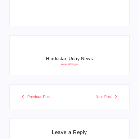
बोले- आतंकवाद को भारतीय
5500 पद, दौड़ में चिप
सेना ने दिया करारा जवाब
सिस्टम, 20 मई से PST
HIndustan Uday News
Writer & Blogger
Previous Post
Next Post
Leave a Reply