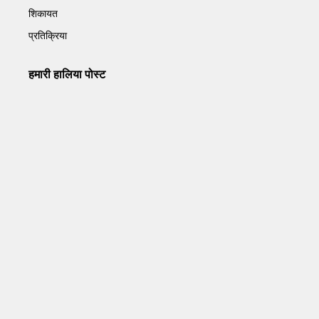
शिकायत
प्रतिक्रिया
हमारी हालिया पोस्ट
Operation Sindoor Anniversay: पीएम मोदी बोले- आतंकवाद को
भारतीय सेना ने दिया करारा जवाब
May 7, 2026