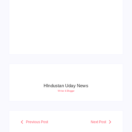
Operation Sindoor
Anniversay: पीएम मोदी
हरियाणा पुलिस भर्ती 2026:
बोले- आतंकवाद को भारतीय
5500 पद, दौड़ में चिप
सेना ने दिया करारा जवाब
सिस्टम, 20 मई से PST
HIndustan Uday News
Writer & Blogger
Previous Post
Next Post