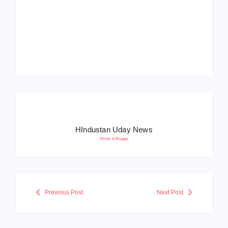
Operation Sindoor
Anniversay: पीएम मोदी
हरियाणा पुलिस भर्ती 2026:
बोले- आतंकवाद को भारतीय
5500 पद, दौड़ में चिप
सेना ने दिया करारा जवाब
सिस्टम, 20 मई से PST
HIndustan Uday News
Writer & Blogger
Previous Post
Next Post