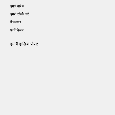
हमारे बारे में
हमसे संपर्क करें
शिकायत
प्रतिक्रिया
हमारी हालिया पोस्ट
Operation Sindoor Anniversay: पीएम मोदी बोले- आतंकवाद को
भारतीय सेना ने दिया करारा जवाब