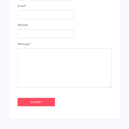
Email
*
Website
Message
*