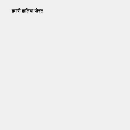
हमारी हालिया पोस्ट
Operation Sindoor Anniversay: पीएम मोदी बोले- आतंकवाद को
भारतीय सेना ने दिया करारा जवाब
May 7, 2026