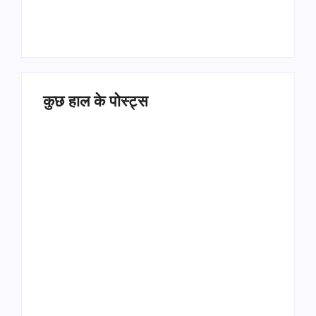
कुछ हाल के पोस्ट्स
Operation Sindoor
Anniversay: पीएम मोदी
हरियाणा पुलिस भर्ती 2026:
बोले- आतंकवाद को भारतीय
5500 पद, दौड़ में चिप
सेना ने दिया करारा जवाब
सिस्टम, 20 मई से PST