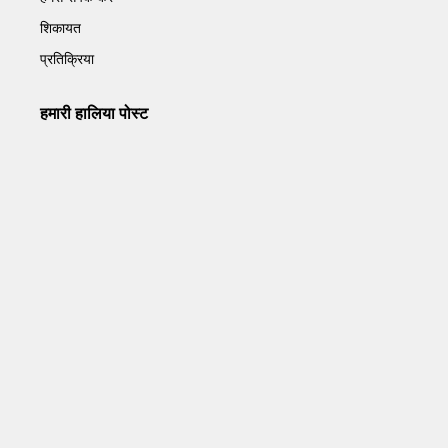
शिकायत
प्रतिक्रिया
हमारी हालिया पोस्ट
Operation Sindoor Anniversay: पीएम मोदी बोले- आतंकवाद को
भारतीय सेना ने दिया करारा जवाब
May 7, 2026