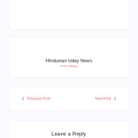
बोले- आतंकवाद को भारतीय
5500 पद, दौड़ में चिप
सेना ने दिया करारा जवाब
सिस्टम, 20 मई से PST
HIndustan Uday News
Writer & Blogger
Previous Post
Next Post
Leave a Reply