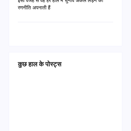
इसी वजह से वह हर हाल में चुनाव अकेले लड़ने की
रणनीति अपनाती हैं
कुछ हाल के पोस्ट्स
Operation Sindoor
Anniversay: पीएम मोदी
हरियाणा पुलिस भर्ती 2026: