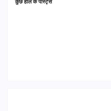
कुछ हाल के पोस्ट्स
Operation Sindoor Anniversay: पीएम मोदी बोले-
आतंकवाद को भारतीय सेना ने दिया करारा जवाब