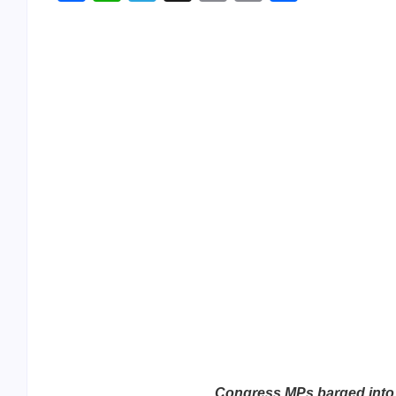
Link
Congress MPs barged into