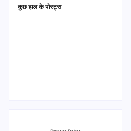
कुछ हाल के पोस्ट्स
Operation Sindoor
Anniversay: पीएम मोदी
हरियाणा पुलिस भर्ती 2026:
बोले- आतंकवाद को भारतीय
5500 पद, दौड़ में चिप
सेना ने दिया करारा जवाब
सिस्टम, 20 मई से PST