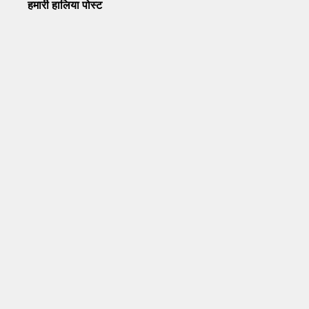
हमारी हालिया पोस्ट
Operation Sindoor Anniversay: पीएम मोदी बोले- आतंकवाद को
भारतीय सेना ने दिया करारा जवाब
May 7, 2026