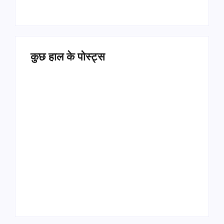
कुछ हाल के पोस्ट्स
Operation Sindoor
Anniversay: पीएम मोदी
हरियाणा पुलिस भर्ती 2026:
बोले- आतंकवाद को भारतीय
5500 पद, दौड़ में चिप
सेना ने दिया करारा जवाब
सिस्टम, 20 मई से PST