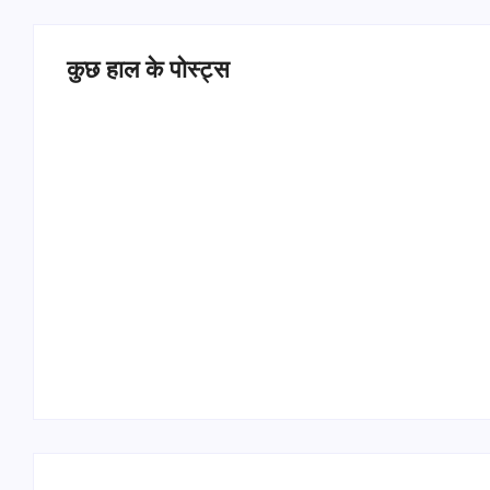
कुछ हाल के पोस्ट्स
Operation Sindoor Anniversay: पीएम मोदी बोले-
आतंकवाद को भारतीय सेना ने दिया करारा जवाब