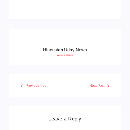
सेना ने दिया करारा जवाब
सिस्टम, 20 मई से PST
HIndustan Uday News
Writer & Blogger
Previous Post
Next Post
Leave a Reply