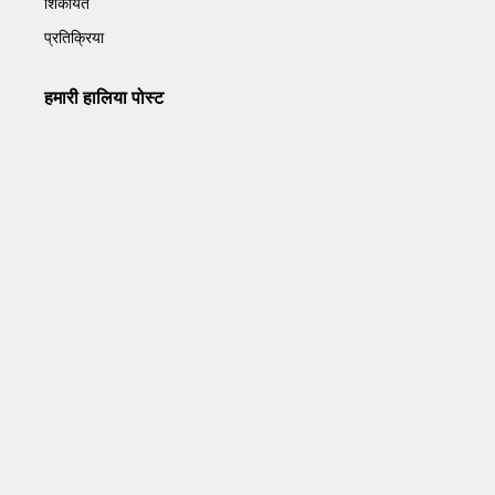
शिकायत
प्रतिक्रिया
हमारी हालिया पोस्ट
Operation Sindoor Anniversay: पीएम मोदी बोले- आतंकवाद को
भारतीय सेना ने दिया करारा जवाब
May 7, 2026