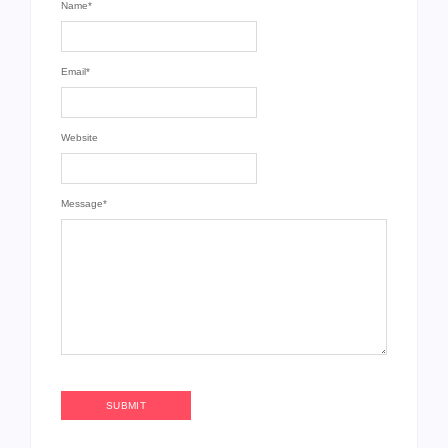
Name
*
Email
*
Website
Message
*