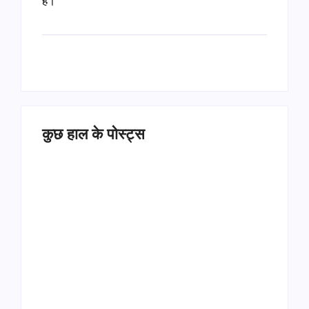
हैं।”
कुछ हाल के पोस्ट्स
Operation Sindoor
Anniversay: पीएम मोदी
हरियाणा पुलिस भर्ती 2026:
बोले- आतंकवाद को भारतीय
5500 पद, दौड़ में चिप