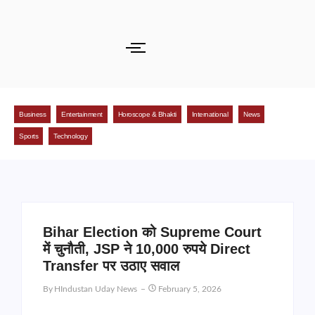
Business
Entertainment
Horoscope & Bhakti
International
News
Sports
Technology
Bihar Election को Supreme Court
में चुनौती, JSP ने 10,000 रुपये Direct
Transfer पर उठाए सवाल
By
HIndustan Uday News
February 5, 2026