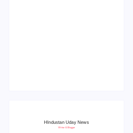
Operation Sindoor
Anniversay: पीएम मोदी
हरियाणा पुलिस भर्ती 2026:
बोले- आतंकवाद को भारतीय
5500 पद, दौड़ में चिप
सेना ने दिया करारा जवाब
सिस्टम, 20 मई से PST
HIndustan Uday News
Writer & Blogger