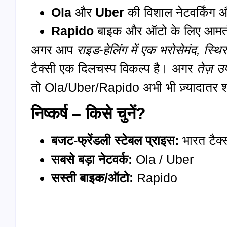
Ola
और
Uber
की विशाल नेटवर्किंग 
Rapido
बाइक और ऑटो के लिए आमतौर
अगर आप
राइड-हेलिंग में एक भरोसेमंद
,
स्थि
टैक्सी एक दिलचस्प विकल्प है। अगर
तेज़ उ
तो Ola/Uber/Rapido अभी भी ज़्यादातर शहरो
निष्कर्ष – किसे चुनें?
बजट-फ्रेंडली स्टेबल प्राइस:
भारत टैक्
सबसे बड़ा नेटवर्क:
Ola / Uber
सस्ती बाइक/ऑटो:
Rapido