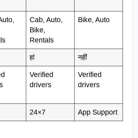
Auto,
Cab, Auto,
Bike, Auto
Bike,
ls
Rentals
हां
नहीं
ed
Verified
Verified
rs
drivers
drivers
24×7
App Support