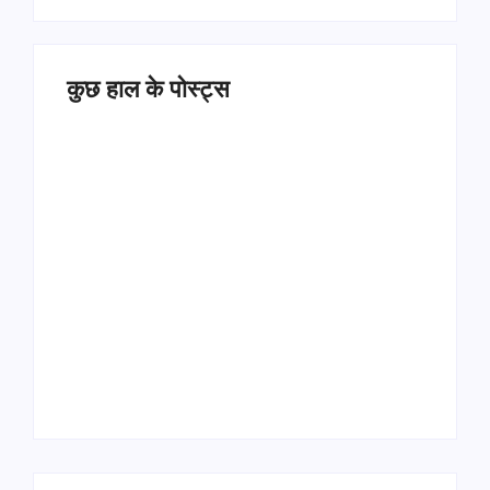
कुछ हाल के पोस्ट्स
Operation Sindoor
Anniversay: पीएम मोदी
हरियाणा पुलिस भर्ती 2026:
बोले- आतंकवाद को भारतीय
5500 पद, दौड़ में चिप
सेना ने दिया करारा जवाब
सिस्टम, 20 मई से PST