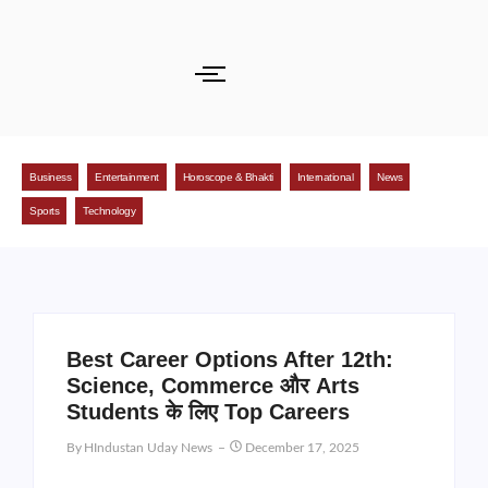
Business
Entertainment
Horoscope & Bhakti
International
News
Sports
Technology
Best Career Options After 12th:
Science, Commerce और Arts
Students के लिए Top Careers
By
HIndustan Uday News
December 17, 2025