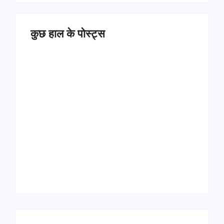
कुछ हाल के पोस्ट्स
Operation Sindoor
Anniversay: पीएम मोदी
हरियाणा पुलिस भर्ती 2026:
बोले- आतंकवाद को भारतीय
5500 पद, दौड़ में चिप
सेना ने दिया करारा जवाब
सिस्टम, 20 मई से PST