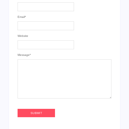
Email
*
Website
Message
*