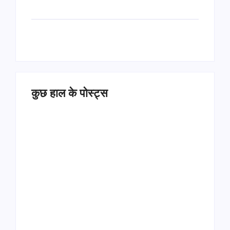
कुछ हाल के पोस्ट्स
Operation Sindoor
Anniversay: पीएम मोदी
हरियाणा पुलिस भर्ती 2026:
बोले- आतंकवाद को भारतीय
5500 पद, दौड़ में चिप
सेना ने दिया करारा जवाब
सिस्टम, 20 मई से PST