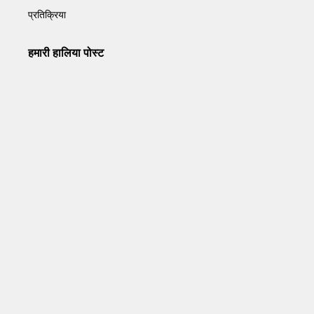
प्रतिक्रिया
हमारी हालिया पोस्ट
Operation Sindoor Anniversay: पीएम मोदी बोले- आतंकवाद को
भारतीय सेना ने दिया करारा जवाब
May 7, 2026