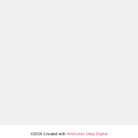
Amazon Great Summer Sale 2026: स्मार्टफोन पर भारी छूट,
जानिए कब और कैसे मिलेगा सबसे सस्ता मोबाइल
May 5, 2026
Tamil Nadu Assembly election results 2026 LIVE (4 मई,
सुबह 11 बजे): TVK का बड़ा उलटफेर, DMK-AIADMK में कड़ा
मुकाबला
May 4, 2026
©2026 Created with
Hindustan Uday Digital