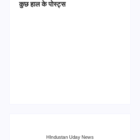
कुछ हाल के पोस्ट्स
Operation Sindoor
Anniversay: पीएम मोदी
हरियाणा पुलिस भर्ती 2026:
बोले- आतंकवाद को भारतीय
5500 पद, दौड़ में चिप
सेना ने दिया करारा जवाब
सिस्टम, 20 मई से PST
HIndustan Uday News