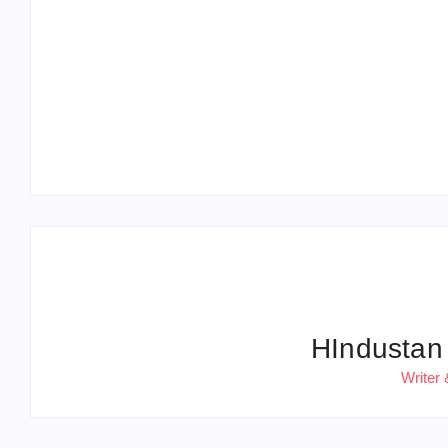
Operation Sindoor Anniversay: पीएम मोदी बोले-
आतंकवाद को भारतीय सेना ने दिया करारा जवाब
HIndustan
Writer 