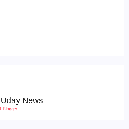
हरियाणा पुलिस भर्ती 2026: 5500 पद, दौड़ में चिप
सिस्टम, 20 मई से PST
 Uday News
& Blogger