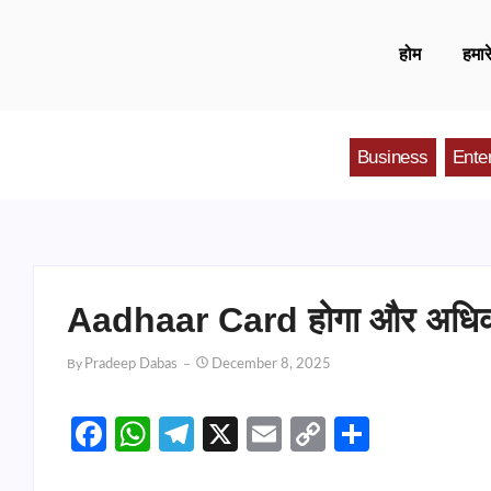
होम
हमारे
Business
Ente
Aadhaar Card होगा और अधिक स
By
Pradeep Dabas
December 8, 2025
Facebook
WhatsApp
Telegram
X
Email
Copy
Share
Link