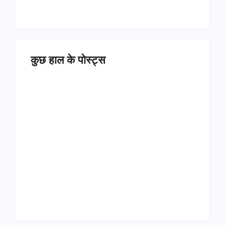
कुछ हाल के पोस्ट्स
Operation Sindoor
Anniversay: पीएम मोदी
हरियाणा पुलिस भर्ती 2026:
बोले- आतंकवाद को भारतीय
5500 पद, दौड़ में चिप
सेना ने दिया करारा जवाब
सिस्टम, 20 मई से PST