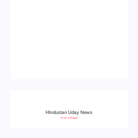
Operation Sindoor
Anniversay: पीएम मोदी
हरियाणा पुलिस भर्ती 2026:
बोले- आतंकवाद को भारतीय
5500 पद, दौड़ में चिप
सेना ने दिया करारा जवाब
सिस्टम, 20 मई से PST
HIndustan Uday News
Writer & Blogger